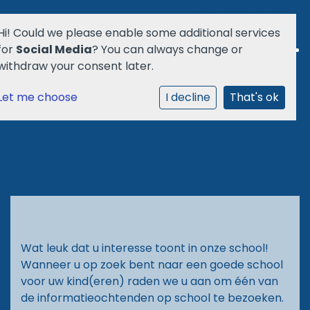
Login Social Schools
Hi! Could we please enable some additional services
for
Social Media
? You can always change or
withdraw your consent later.
Let me choose
Welkom
I decline
That's ok
School
Aanmelden
Ouders
Agenda
Wat leuk dat u interesse toont in onze school!
Aanmelden
Wanneer u op zoek bent naar een goede school
voor uw kind(eren) raden we u aan om één van
Praktisch
de informatieochtenden op school te bezoeken.