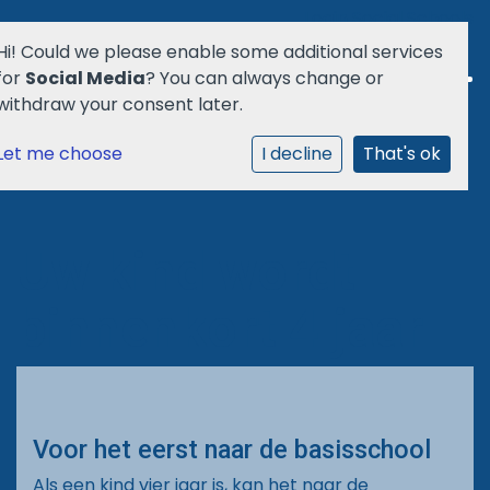
Login Social Schools
Hi! Could we please enable some additional services
for
Social Media
? You can always change or
withdraw your consent later.
Let me choose
Welkom
I decline
That's ok
School
Uw kind wordt
Ouders
binnenkort 4 jaar
Agenda
Aanmelden
Voor het eerst naar de basisschool
Praktisch
Als een kind vier jaar is, kan het naar de