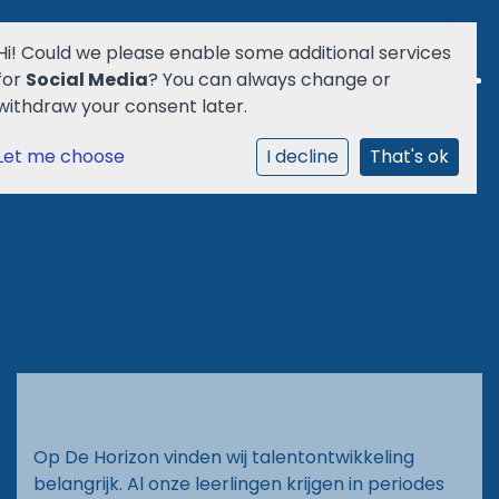
Login Social Schools
Hi! Could we please enable some additional services
for
Social Media
? You can always change or
withdraw your consent later.
Let me choose
Welkom
I decline
That's ok
School
Brede Talent
Ouders
Ontwikkeling
Agenda
Aanmelden
Op De Horizon vinden wij talentontwikkeling
Praktisch
belangrijk. Al onze leerlingen krijgen in periodes