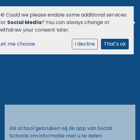
Login Social Schools
Hi! Could we please enable some additional services
for
Social Media
? You can always change or
withdraw your consent later.
Let me choose
Welkom
I decline
That's ok
School
Ouderapp: Social
Ouders
Schools
Agenda
Aanmelden
Als school gebruiken wij de app van Social
Praktisch
Schools om informatie met u te delen.